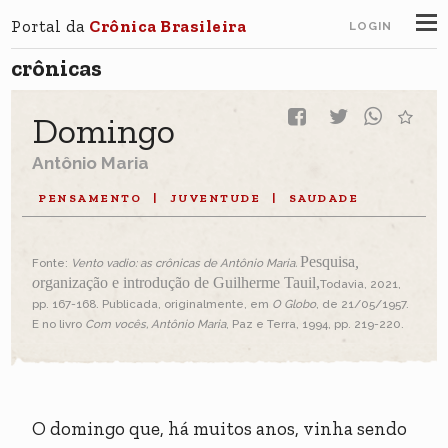
Portal da
Crônica Brasileira
LOGIN
crônicas
Domingo
Antônio Maria
PENSAMENTO
|
JUVENTUDE
|
SAUDADE
Pesquisa
,
Fonte:
Vento vadio: as crônicas de Antônio Maria.
o
rganização e introdução de Guilherme Tauil,
Todavia, 2021,
pp. 167-168. Publicada, originalmente, em
O Globo
, de 21/05/1957.
E no livro
Com vocês, Antônio Maria
, Paz e Terra, 1994, pp. 219-220.
O domingo que, há muitos anos, vinha sendo