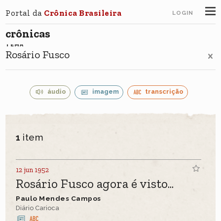
Portal da
Crônica Brasileira
LOGIN
crônicas
TEMA
Rosário Fusco
áudio
imagem
transcrição
1
item
12 jun 1952
Rosário Fusco agora é visto...
Paulo Mendes Campos
Diário Carioca