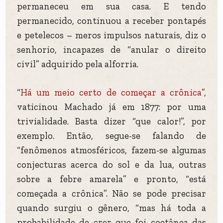
permaneceu em sua casa. E tendo
permanecido, continuou a receber pontapés
e petelecos – meros impulsos naturais, diz o
senhorio, incapazes de “anular o direito
civil” adquirido pela alforria.
“
Há um meio certo de começar a crônica
”,
vaticinou Machado já em 1877: por uma
trivialidade. Basta dizer “que calor!”, por
exemplo. Então, segue-se falando de
“fenômenos atmosféricos, fazem-se algumas
conjecturas acerca do sol e da lua, outras
sobre a febre amarela” e pronto, “está
começada a crônica”. Não se pode precisar
quando surgiu o gênero, “mas há toda a
probabilidade de crer que foi coetânea das