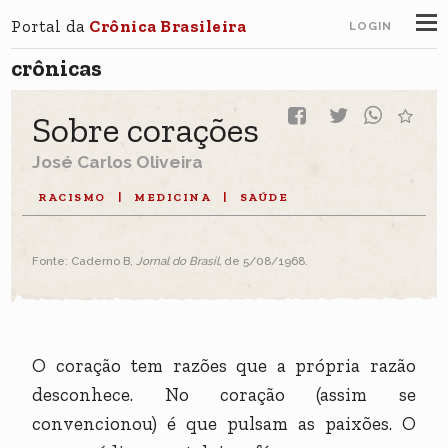
Portal da
Crônica Brasileira
LOGIN
crônicas
Sobre corações
José Carlos Oliveira
RACISMO
|
MEDICINA
|
SAÚDE
Fonte: Caderno B,
Jornal do Brasil,
de 5/08/1968.
O coração tem razões que a própria razão
desconhece. No coração (assim se
convencionou) é que pulsam as paixões. O