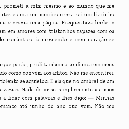
os, prometi a mim mesmo e ao mundo que me
antes eu era um menino e escrevi um livrinho
a e escrevia uma página. Frequentava lindas e
vam em amores com tristonhos rapazes com os
do romântico ia crescendo e meu coração se
em que porão, perdi também a confiança em meus
ido como convém aos aflitos. Não me encontrei.
violento se aquietou. E eis que no umbral de um
vazias. Nada de crise: simplesmente as mãos
s a lidar com palavras e lhes digo: — Minhas
omance até junho do ano que vem. Não me