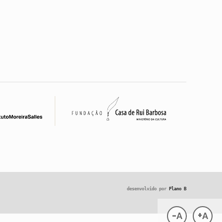
desenvolvido por
Plano B
-
+
A
A