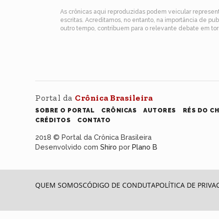
As crônicas aqui reproduzidas podem veicular represe
escritas. Acreditamos, no entanto, na importância de pu
outro tempo, contribuem para o relevante debate em torn
Portal da
Crônica Brasileira
SOBRE O PORTAL
CRÔNICAS
AUTORES
RÉS DO C
CRÉDITOS
CONTATO
2018 © Portal da Crônica Brasileira
Desenvolvido com
Shiro
por
Plano B
QUEM SOMOS
CÓDIGO DE CONDUTA
POLÍTICA DE PRIVA