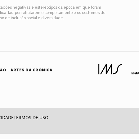
ntações negativas e estereótipos da época em que foram
blicá-las: por retratarem o comportamento e os costumes de
o de inclusão social e diversidade.
HÃO
ARTES DA CRÔNICA
CIDADE
TERMOS DE USO