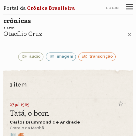
Portal da
Crônica Brasileira
LOGIN
crônicas
TEMA
Otacílio Cruz
áudio
imagem
transcrição
1
item
27 jul 1969
Tatá, o bom
Carlos Drummond de Andrade
Correio da Manhã