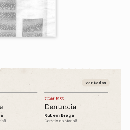
ver todas
7 mar 1953
e
Denuncia
ga
Rubem Braga
anhã
Correio da Manhã