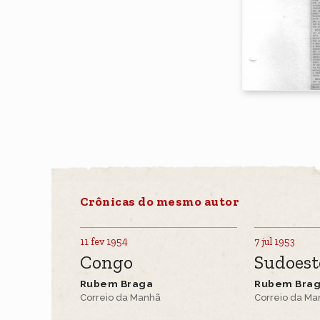
Crônicas do mesmo autor
11 fev 1954
7 jul 1953
Congo
Sudoest
Rubem Braga
Rubem Bra
Correio da Manhã
Correio da M