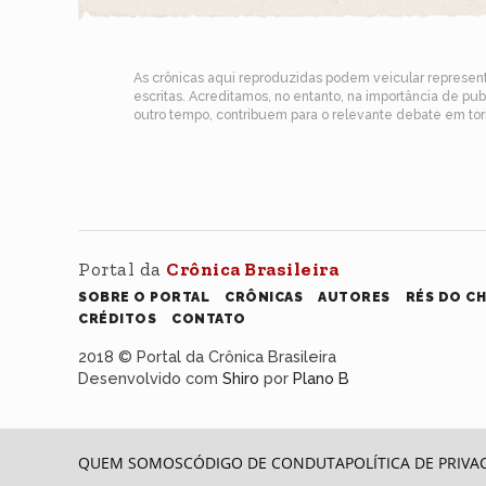
As crônicas aqui reproduzidas podem veicular represe
escritas. Acreditamos, no entanto, na importância de pu
outro tempo, contribuem para o relevante debate em torn
Portal da
Crônica Brasileira
SOBRE O PORTAL
CRÔNICAS
AUTORES
RÉS DO C
CRÉDITOS
CONTATO
2018 © Portal da Crônica Brasileira
Desenvolvido com
Shiro
por
Plano B
QUEM SOMOS
CÓDIGO DE CONDUTA
POLÍTICA DE PRIVA