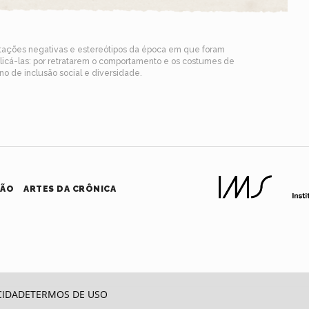
ntações negativas e estereótipos da época em que foram
blicá-las: por retratarem o comportamento e os costumes de
o de inclusão social e diversidade.
HÃO
ARTES DA CRÔNICA
CIDADE
TERMOS DE USO