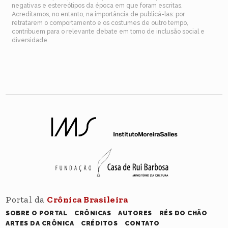
negativas e estereótipos da época em que foram escritas.
Acreditamos, no entanto, na importância de publicá-las: por
retratarem o comportamento e os costumes de outro tempo,
contribuem para o relevante debate em torno de inclusão social e
diversidade.
Portal da
Crônica Brasileira
SOBRE O PORTAL
CRÔNICAS
AUTORES
RÉS DO CHÃO
ARTES DA CRÔNICA
CRÉDITOS
CONTATO