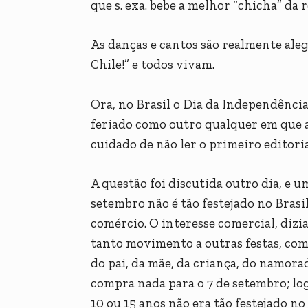
que s. exa. bebe a melhor “chicha” da r
As danças e cantos são realmente ale
Chile!” e todos vivam.
Ora, no Brasil o Dia da Independência
feriado como outro qualquer em que a 
cuidado de não ler o primeiro editoria
A questão foi discutida outro dia, e u
setembro não é tão festejado no Brasil
comércio. O interesse comercial, dizia 
tanto movimento a outras festas, como
do pai, da mãe, da criança, do namo
compra nada para o 7 de setembro; lo
10 ou 15 anos não era tão festejado no