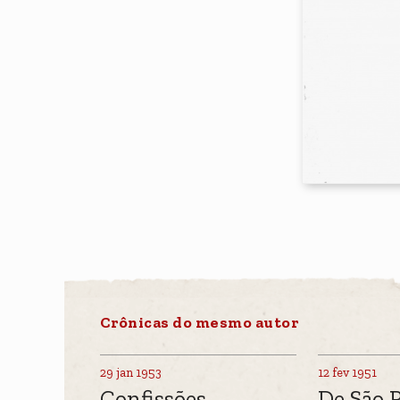
Crônicas do mesmo autor
29 jan 1953
12 fev 1951
Confissões
De São 