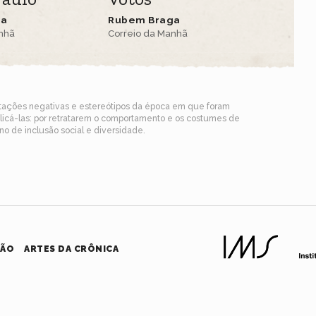
ga
Rubem Braga
anhã
Correio da Manhã
ntações negativas e estereótipos da época em que foram
blicá-las: por retratarem o comportamento e os costumes de
o de inclusão social e diversidade.
HÃO
ARTES DA CRÔNICA