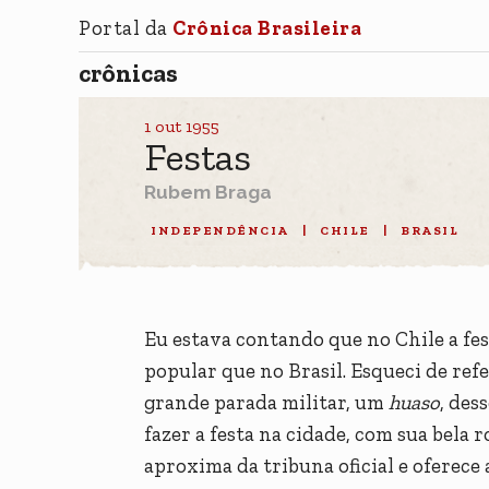
Portal da
Crônica Brasileira
crônicas
1 out 1955
Festas
Rubem Braga
INDEPENDÊNCIA
|
CHILE
|
BRASIL
Eu estava contando que no Chile a fe
popular que no Brasil. Esqueci de ref
grande parada militar, um
huaso
, des
fazer a festa na cidade, com sua bela
aproxima da tribuna oficial e oferece