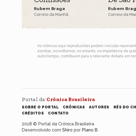
Rubem Braga
Rubem Bra
Correio da Manhã
Correio da M
As crônicas aqui reproduzidas podem veicular represe
escritas. Acreditamos, no entanto, na importância de pu
outro tempo, contribuem para o relevante debate em torn
Portal da
Crônica Brasileira
SOBRE O PORTAL
CRÔNICAS
AUTORES
RÉS DO C
CRÉDITOS
CONTATO
2018 © Portal da Crônica Brasileira
Desenvolvido com
Shiro
por
Plano B