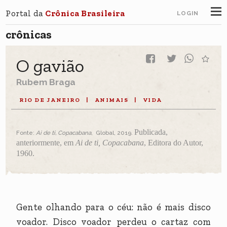
Portal da
Crônica Brasileira
LOGIN
crônicas
O gavião
Rubem Braga
RIO DE JANEIRO
|
ANIMAIS
|
VIDA
Publicada,
Fonte:
Ai de ti, Copacabana
, Global, 2019.
anteriormente, em
Ai de ti, Copacabana
, Editora do Autor,
1960.
Gente olhando para o céu: não é mais disco
voador. Disco voador perdeu o cartaz com