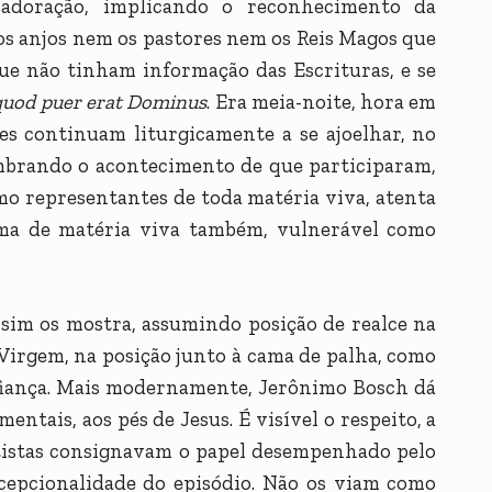
 adoração, implicando o reconhecimento da
os anjos nem os pastores nem os Reis Magos que
que não tinham informação das Escrituras, e se
 quod puer erat Dominus
. Era meia-noite, hora em
les continuam liturgicamente a se ajoelhar, no
mbrando o acontecimento de que participaram,
o representantes de toda matéria viva, atenta
rma de matéria viva também, vulnerável como
ssim os mostra, assumindo posição de realce na
 Virgem, na posição junto à cama de palha, como
nfiança. Mais modernamente, Jerônimo Bosch dá
ntais, aos pés de Jesus. É visível o respeito, a
tistas consignavam o papel desempenhado pelo
xcepcionalidade do episódio. Não os viam como