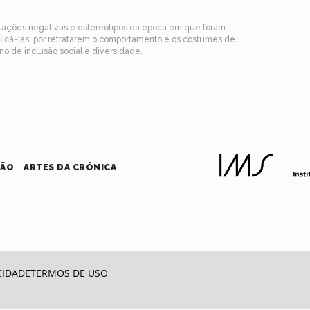
ntações negativas e estereótipos da época em que foram
blicá-las: por retratarem o comportamento e os costumes de
o de inclusão social e diversidade.
HÃO
ARTES DA CRÔNICA
CIDADE
TERMOS DE USO