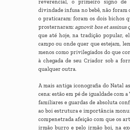
reverencial, o primeiro signo de
divindade infusa no bebê, não foram 
o praticaram: foram os dois bichos 
prosternaram:
agnovit bos et assinus
que até hoje, na tradição popular, e
campo ou onde quer que estejam, le
menos como privilegiados do que com
à chegada de seu Criador sob a fo
qualquer outra.
A mais antiga iconografia do Natal a
cena: estão em pé de igualdade com a
familiares e guardas de absoluta co
ao boi estrutura e importância monume
compenetrada afeição com que os ar
irmão burro e pelo irmão boi, na e