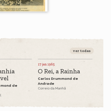
ver todas
17 jan 1965
anhia
O Rei, a Rainha
ável
Carlos Drummond de
Andrade
mmond de
Correio da Manhã
l