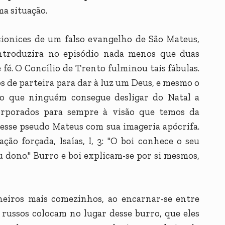
a situação.
cionices de um falso evangelho de São Mateus,
ntroduzira no episódio nada menos que duas
 fé. O Concílio de Trento fulminou tais fábulas.
s de parteira para dar à luz um Deus, e mesmo o
o que ninguém consegue desligar do Natal a
orporados para sempre à visão que temos da
 esse pseudo Mateus com sua imageria apócrifa.
ção forçada, Isaías, I, 3: "O boi conhece o seu
u dono." Burro e boi explicam-se por si mesmos,
eiros mais comezinhos, ao encarnar-se entre
 russos colocam no lugar desse burro, que eles