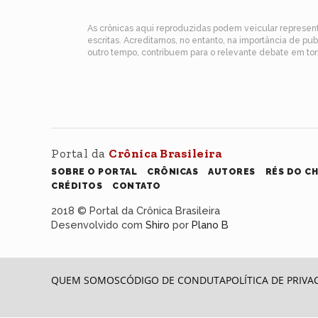
As crônicas aqui reproduzidas podem veicular represe
escritas. Acreditamos, no entanto, na importância de pu
outro tempo, contribuem para o relevante debate em torn
Portal da
Crônica Brasileira
SOBRE O PORTAL
CRÔNICAS
AUTORES
RÉS DO C
CRÉDITOS
CONTATO
2018 © Portal da Crônica Brasileira
Desenvolvido com
Shiro
por
Plano B
QUEM SOMOS
CÓDIGO DE CONDUTA
POLÍTICA DE PRIVA