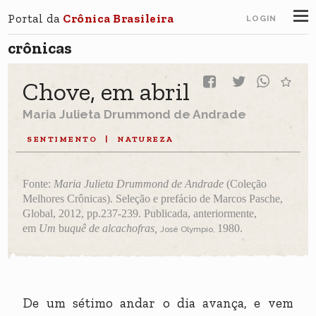
Portal da
Crônica Brasileira
LOGIN
crônicas
Chove, em abril
Maria Julieta Drummond de Andrade
SENTIMENTO
|
NATUREZA
Fonte:
Maria Julieta Drummond de Andrade
(Coleção
Melhores Crônicas).
Seleção e prefácio de Marcos Pasche,
Global, 2012,
pp.237-239. Publicada, anteriormente,
em
Um
b
uquê de alcachofras,
1980.
José Olympio,
De um sétimo andar o dia avança, e vem