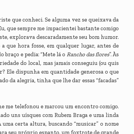
riste que conheci. Se alguma vez se queixava da
 Eu, que sempre me impacientei bastante comigo
iste, explorava descaradamente seu bom humor.
 a que hora fosse, em qualquer lugar, antes de
lo braço e pedia: “Mete lá o
Rancho das flores
”. Às
riedade do local, mas jamais conseguiu (ou quis
zer? Ele dispunha em quantidade generosa o que
do da alegria, tinha que lhe dar essas “facadas”
ine me telefonou e marcou um encontro comigo.
ado uns uísques com Rubem Braga e uma linda
uma certa altura, buscando “musicar” o nome
para seu próprio espanto, um foxtrote de grande