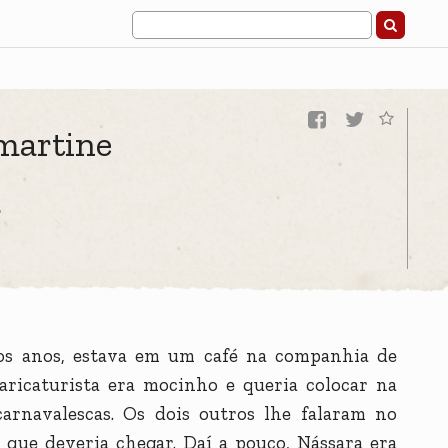
martine
O
os anos, estava em um café na companhia de
caricaturista era mocinho e queria colocar na
arnavalescas. Os dois outros lhe falaram no
, que deveria chegar. Daí a pouco, Nássara era