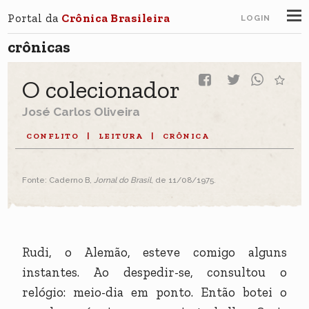
Portal da
Crônica Brasileira
LOGIN
crônicas
O colecionador
José Carlos Oliveira
CONFLITO
|
LEITURA
|
CRÔNICA
Fonte: Caderno B,
Jornal do Brasil
, de 11/08/1975.
Rudi, o Alemão, esteve comigo alguns
instantes. Ao despedir-se, consultou o
relógio: meio-dia em ponto. Então botei o