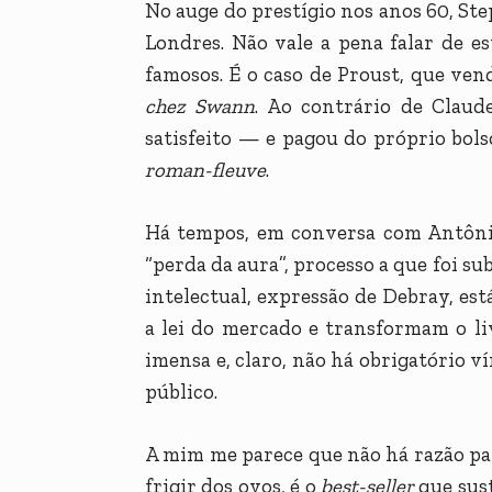
No auge do prestígio nos anos 60, S
Londres. Não vale a pena falar de 
famosos. É o caso de Proust, que ven
chez Swann
. Ao contrário de Claud
satisfeito — e pagou do próprio bol
roman-fleuve
.
Há tempos, em conversa com Antôni
“perda da aura”, processo a que foi s
intelectual, expressão de Debray, es
a lei do mercado e transformam o l
imensa e, claro, não há obrigatório ví
público.
A mim me parece que não há razão pa
frigir dos ovos, é o
best-seller
que sus