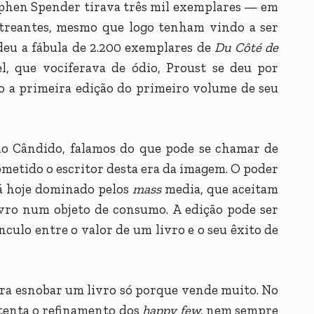
tephen Spender tirava três mil exemplares — em
estreantes, mesmo que logo tenham vindo a ser
deu a fábula de 2.200 exemplares de
Du Côté de
el, que vociferava de ódio, Proust se deu por
so a primeira edição do primeiro volume de seu
o Cândido, falamos do que pode se chamar de
ubmetido o escritor desta era da imagem. O poder
tá hoje dominado pelos
mass
media, que aceitam
ivro num objeto de consumo. A edição pode ser
nculo entre o valor de um livro e o seu êxito de
ra esnobar um livro só porque vende muito. No
tenta o refinamento dos
happy few
, nem sempre