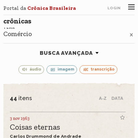
Portal da
Crônica Brasileira
LOGIN
crônicas
TEMA
Comércio
BUSCA AVANÇADA
áudio
imagem
transcrição
44
itens
A-Z
DATA
3 nov 1963
Coisas eternas
Carlos Drummond de Andrade