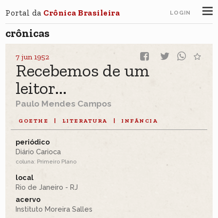
Portal da
Crônica Brasileira
LOGIN
crônicas
7 jun 1952
Recebemos de um
leitor...
Paulo Mendes Campos
GOETHE
|
LITERATURA
|
INFÂNCIA
periódico
Diário Carioca
coluna: Primeiro Plano
local
Rio de Janeiro - RJ
acervo
Instituto Moreira Salles