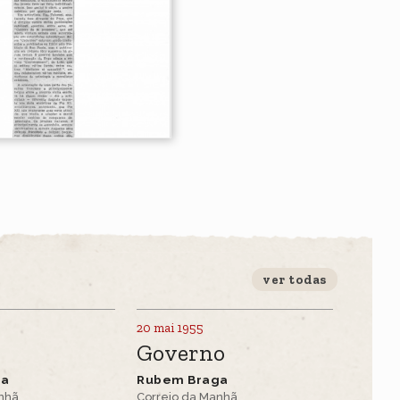
ver todas
20 mai 1955
Governo
ga
Rubem Braga
anhã
Correio da Manhã