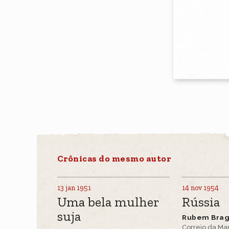
Crônicas do mesmo autor
13 jan 1951
14 nov 1954
Uma bela mulher
Rússia
suja
Rubem Bra
Correio da M