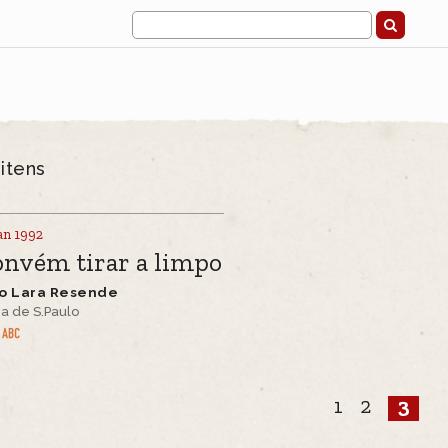
3
itens
an 1992
nvém tirar a limpo
o Lara Resende
a de S.Paulo
1
2
3