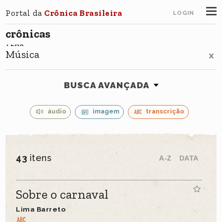
Portal da
Crônica Brasileira
LOGIN
crônicas
TEMA
Música
BUSCA AVANÇADA
áudio
imagem
transcrição
43
itens
A-Z
DATA
Sobre o carnaval
Lima Barreto