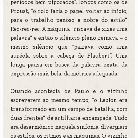
períodos bem pipocados”, longos como os de
Proust, “o rolo fazia o papel voltar ao início,
para o trabalho penoso e nobre do estilo”.
Rec-rec-rec. A máquina “riscava de xizes uma
palavra” e então o silêncio pleno reinava – o
mesmo silêncio que “pairava como uma
auréola sobre a cabeça de Flaubert”. Uma
longa pausa em busca da palavra exata, da
expressão mais bela, da métrica adequada.
Quando acontecia de Paulo e o vizinho
escreverem ao mesmo tempo, “o Leblon era
transformado em um campo de batalha, com
duas frentes” de artilharia encampada. Tudo
era desarmônico naquela sinfonia: divergiam
os estilos, os ritmos e as máquinas. O vizinho