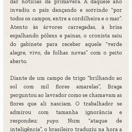
dar notícias da primavera. A daquele ano
invadiu o país dançando e sorrindo “por
todos os campos, entre a cordilheira e o mar”.
Atento às árvores carregadas, à brisa
espalhando pólens e painas, o cronista saiu
do gabinete para receber aquele “verde
alegre, vivo, de folhas novas” com o peito
aberto.
Diante de um campo de trigo “brilhando ao
sol com mil flores amarelas”, Braga
perguntou ao lavrador como se chamavam as
flores que ali nasciam. O trabalhador se
admirou com tamanha ignorância e
respondeu:
yuyo
. Num “ataque de
inteligência”, o brasileiro traduziu na hora a