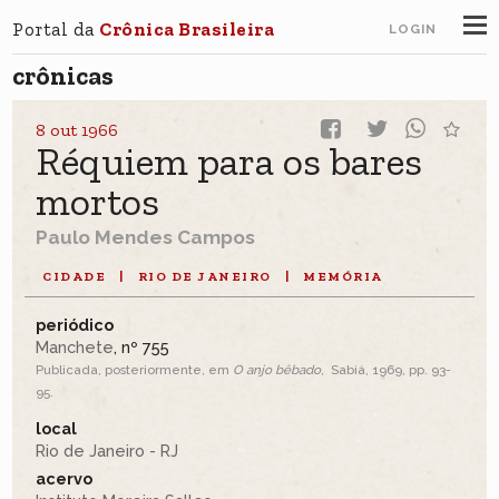
Portal da
Crônica Brasileira
LOGIN
crônicas
8 out 1966
Réquiem para os bares
mortos
Paulo Mendes Campos
CIDADE
|
RIO DE JANEIRO
|
MEMÓRIA
periódico
Manchete
, nº 755
Publicada, posteriormente, em
O anjo bêbado
, Sabiá, 1969, pp. 93-
95.
local
Rio de Janeiro - RJ
acervo