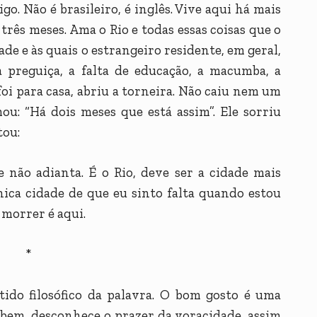
o. Não é brasileiro, é inglês. Vive aqui há mais
 três meses. Ama o Rio e todas essas coisas que o
e e às quais o estrangeiro residente, em geral,
 a preguiça, a falta de educação, a macumba, a
 foi para casa, abriu a torneira. Não caiu nem um
ou: “Há dois meses que está assim”. Ele sorriu
tou:
 não adianta. É o Rio, deve ser a cidade mais
nica cidade de que eu sinto falta quando estou
 morrer é aqui.
*
ido filosófico da palavra. O bom gosto é uma
 bem, desconhece o prazer da voracidade, assim