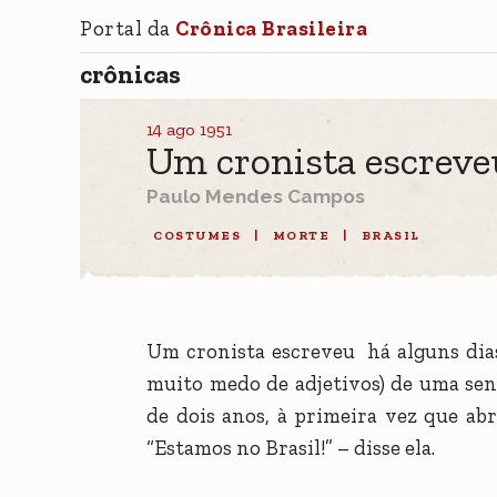
Portal da
Crônica Brasileira
crônicas
14 ago 1951
Um cronista escreveu
Paulo Mendes Campos
COSTUMES
|
MORTE
|
BRASIL
Um cronista escreveu há alguns dias
muito medo de adjetivos) de uma sen
de dois anos, à primeira vez que ab
“Estamos no Brasil!” – disse ela.