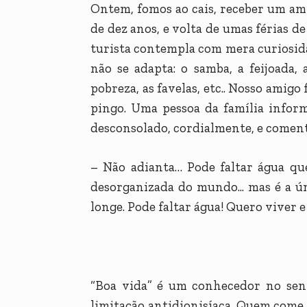
Ontem, fomos ao cais, receber um amig
de dez anos, e volta de umas férias de
turista contempla com mera curiosidad
não se adapta: o samba, a feijoada,
pobreza, as favelas, etc.. Nosso amigo
pingo. Uma pessoa da família inform
desconsolado, cordialmente, e comen
– Não adianta… Pode faltar água que
desorganizada do mundo... mas é a ú
longe. Pode faltar água! Quero viver e
“Boa vida” é um conhecedor no sent
limitação antidionisíaca. Quem come