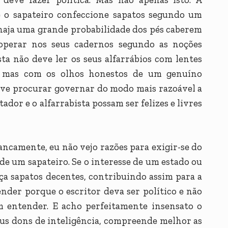
 o sapateiro confeccione sapatos segundo um
e haja uma grande probabilidade dos pés caberem
operar nos seus cadernos segundo as noções
sta não deve ler os seus alfarrábios com lentes
s, mas com os olhos honestos de um genuíno
deve procurar governar do modo mais razoável a
tador e o alfarrabista possam ser felizes e livres
rancamente, eu não vejo razões para exigir-se do
 de um sapateiro. Se o interesse de um estado ou
aça sapatos decentes, contribuindo assim para a
ender porque o escritor deva ser político e não
m entender. E acho perfeitamente insensato o
eus dons de inteligência, compreende melhor as