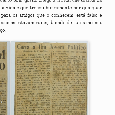
certo bom gosto, chego a irritar-me diante da
a a vida e que trocou burramente por qualquer
 para os amigos que o conhecem, está falso e
s poemas estavam ruins, danado de ruins mesmo.
ço.