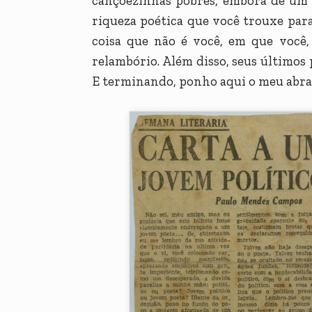
cançõezinhas pobres, embora de um 
riqueza poética que você trouxe par
coisa que não é você, em que você,
relambório. Além disso, seus último
E terminando, ponho aqui o meu abra