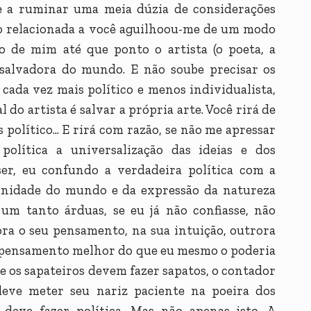
me a ruminar uma meia dúzia de considerações
to relacionada a você aguilhoou-me de um modo
do de mim até que ponto o artista (o poeta, a
 salvadora do mundo. E não soube precisar os
 cada vez mais político e menos individualista,
do artista é salvar a própria arte. Você rirá de
político... E rirá com razão, se não me apressar
olítica a universalização das ideias e dos
ser, eu confundo a verdadeira política com a
unidade do mundo e da expressão da natureza
m tanto árduas, se eu já não confiasse, não
ra o seu pensamento, na sua intuição, outrora
u pensamento melhor do que eu mesmo o poderia
ue os sapateiros devem fazer sapatos, o contador
a deve meter seu nariz paciente na poeira dos
o deve fazer política. Mas não apenas isto. A