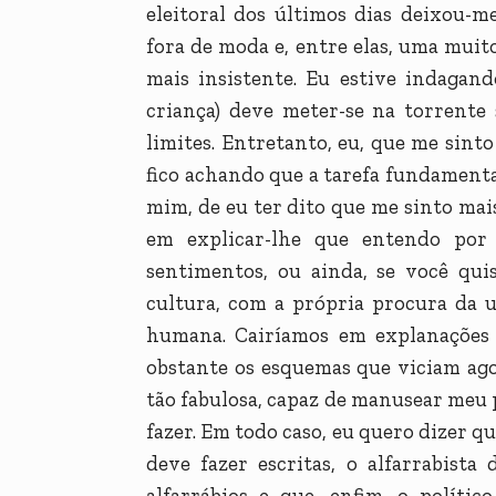
eleitoral dos últimos dias deixou-
fora de moda e, entre elas, uma mui
mais insistente. Eu estive indagan
criança) deve meter-se na torrente
limites. Entretanto, eu, que me sinto
fico achando que a tarefa fundamental 
mim, de eu ter dito que me sinto mais 
em explicar-lhe que entendo por p
sentimentos, ou ainda, se você qui
cultura, com a própria procura da 
humana. Cairíamos em explanações u
obstante os esquemas que viciam ago
tão fabulosa, capaz de manusear me
fazer. Em todo caso, eu quero dizer q
deve fazer escritas, o alfarrabist
alfarrábios e que, enfim, o polític