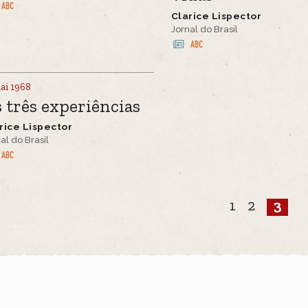
Clarice Lispector
Jornal do Brasil
ai 1968
 três experiências
rice Lispector
al do Brasil
1
2
3