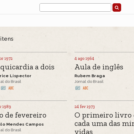
9
itens
br 1972
4 ago 1964
quicardia a dois
Aula de inglês
rice Lispector
Rubem Braga
al do Brasil
Jornal do Brasil
v 1989
24 fev 1973
o de fevereiro
O primeiro livro
cada uma das mi
ulo Mendes Campos
vidas
al do Brasil