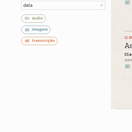
data
áudio
imagem
11 m
transcrição
As
Cla
Jorn