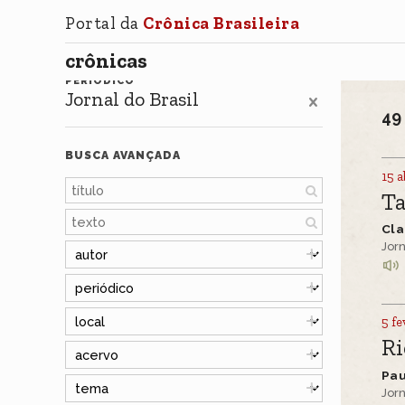
Portal da
Crônica Brasileira
crônicas
PERIÓDICO
Jornal do Brasil
4
BUSCA AVANÇADA
15 a
Ta
Cla
Jorn
5 fe
Ri
Pa
Jorn