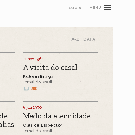
MENU
LOGIN
A-Z
DATA
11 nov 1964
A visita do casal
Rubem Braga
Jornal do Brasil
6 jun 1970
 de
Medo da eternidade
nhas
Clarice Lispector
Jornal do Brasil