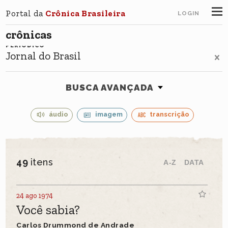
Portal da
Crônica Brasileira
LOGIN
crônicas
PERIÓDICO
Jornal do Brasil
BUSCA AVANÇADA
áudio
imagem
transcrição
49
itens
A-Z
DATA
24 ago 1974
Você sabia?
Carlos Drummond de Andrade