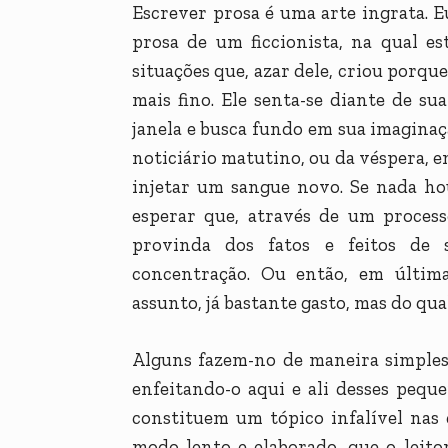
Escrever prosa é uma arte ingrata. E
prosa de um ficcionista, na qual e
situações que, azar dele, criou porque
mais fino. Ele senta-se diante de s
janela e busca fundo em sua imaginaç
noticiário matutino, ou da véspera, e
injetar um sangue novo. Se nada ho
esperar que, através de um processo
provinda dos fatos e feitos de 
concentração. Ou então, em última
assunto, já bastante gasto, mas do qua
Alguns fazem-no de maneira simples 
enfeitando-o aqui e ali desses pequ
constituem um tópico infalível nas 
modo lento e elaborado, que o leit