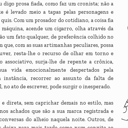
u digo prosa fiada, como faz um cronista; não a
ste é levado meio a tapas pelas personagens e
 quis. Com um prosador do cotidiano, a coisa fia
ua máquina, acende um cigarro, olha através da
ão um fato qualquer, de preferência colhido no
m que, com as suas artimanhas peculiares, possa
uver, resta-lhe o recurso de olhar em torno e
 associativo, surja-lhe de repente a crônica,
sua vida emocionalmente despertados pela
 instância, recorrer ao assunto da falta de
l, no ato de escrever, pode surgir o inesperado.
e direta, sem caprichar demais no estilo, mas
enos achados que são a sua marca registrada e
conversas do alheio naquela noite. Outros, de
or deixa para mais tarde como num convite ao