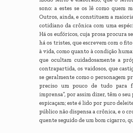
sono: a estes se os lê como quem m
Outros, ainda, e constituem a maior
cotidiano da crônica com uma espéci
Há os eufóricos, cuja prosa procura se
há os tristes, que escrevem com o fit
à vida, como quanto à condição human
que ocultam cuidadosamente a próp
contrapartida, os vaidosos, que cas
se geralmente como o personagem prin
preciso um pouco de tudo para f
imprensa”, por assim dizer, têm o seu
espicaçam; este é lido por puro deleit
público não dispensa a crônica, e o c
quente seguido de um bom cigarro, que