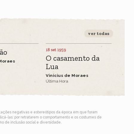
ver todas
18 set 1959
dão
O casamento da
 Moraes
Lua
Vinicius de Moraes
Última Hora
ntações negativas e estereótipos da época em que foram
blicá-las: por retratarem o comportamento e os costumes de
o de inclusão social e diversidade.