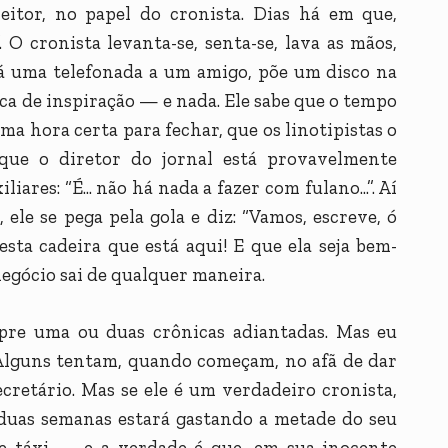
leitor, no papel do cronista. Dias há em que,
 O cronista levanta-se, senta-se, lava as mãos,
 dá uma telefonada a um amigo, põe um disco na
sca de inspiração — e nada. Ele sabe que o tempo
ma hora certa para fechar, que os linotipistas o
que o diretor do jornal está provavelmente
iares: “É... não há nada a fazer com fulano...”. Aí
 ele se pega pela gola e diz: “Vamos, escreve, ó
sta cadeira que está aqui! E que ela seja bem-
o negócio sai de qualquer maneira.
pre uma ou duas crônicas adiantadas. Mas eu
Alguns tentam, quando começam, no afã de dar
cretário. Mas se ele é um verdadeiro cronista,
 duas semanas estará gastando a metade do seu
 táxi — e a verdade é que, em sua inocente