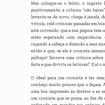
Mas coloque-se o leitor, o ingrato 
positivamente, a crônica “não baixa”.
levanta-se de novo, chega à janela,
vitrola, relê crônicas passadas em bu
está correndo, que a sua página tem u
estão esperando com impaciência, 
coçando a cabeça e dizendo a seus auxil
então é que, se ele é cronista mesmo,
palhaço! Escreve uma crônica sobre e
feita e que divirta os leitores!”. E aí 
O ideal para um cronista é ter sem
conheço muito poucos que o façam. 
uma boa impressão ao diretor e ao se
um cronista que se preza, ao fim de
ordenado em mandar sua crônica de