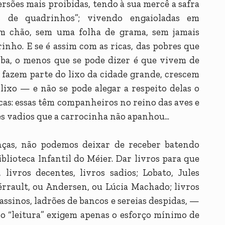
ersões mais proibidas, tendo à sua mercê a safra
as de quadrinhos”; vivendo engaioladas em
em chão, sem uma folha de grama, sem jamais
nho. E se é assim com as ricas, das pobres que
mba, o menos que se pode dizer é que vivem de
 fazem parte do lixo da cidade grande, crescem
ixo — e não se pode alegar a respeito delas o
icas: essas têm companheiros no reino das aves e
es vadios que a carrocinha não apanhou...
nças, não podemos deixar de receber batendo
iblioteca Infantil do Méier. Dar livros para que
 livros decentes, livros sadios; Lobato, Jules
rrault, ou Andersen, ou Lúcia Machado; livros
assinos, ladrões de bancos e sereias despidas, —
mo “leitura” exigem apenas o esforço mínimo de