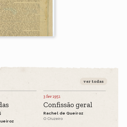
ver todas
3 fev 1951
das
Confissão geral
s
Rachel de Queiroz
O Cruzeiro
ueiroz