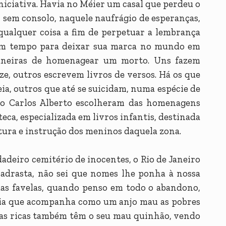
niciativa. Havia no Méier um casal que perdeu o
r sem consolo, naquele naufrágio de esperanças,
qualquer coisa a fim de perpetuar a lembrança
em tempo para deixar sua marca no mundo em
aneiras de homenagear um morto. Uns fazem
e, outros escrevem livros de versos. Há os que
ia, outros que até se suicidam, numa espécie de
eno Carlos Alberto escolheram das homenagens
eca, especializada em livros infantis, destinada
itura e instrução dos meninos daquela zona.
adeiro cemitério de inocentes, o Rio de Janeiro
madrasta, não sei que nomes lhe ponha à nossa
das favelas, quando penso em todo o abandono,
ia que acompanha como um anjo mau as pobres
ue as ricas também têm o seu mau quinhão, vendo