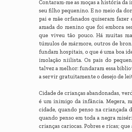
Contaram-me as moças a história da i
seu filho pequenino. E no meio da do
pai e mãe orfanados quiseram fazer 
amada do menino que foi embora s
que viveu tão pouco. Há muitas m
túmulos de mármore, outros de bronz
fundam hospitais, o que é uma boa ide
imolação niilista. Os pais do pequ
talvez a melhor: fundaram essa bibliot
a servir gratuitamente o desejo de le
Cidade de crianças abandonadas, verd
é um inimigo da infância. Megera, 
cidade, quando penso na criançada 
quando penso em toda a negra misér
crianças cariocas. Pobres e ricas; q