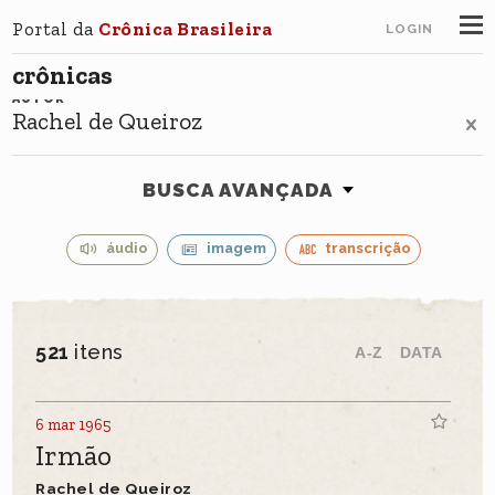
Portal da
Crônica Brasileira
LOGIN
crônicas
AUTOR
Rachel de Queiroz
BUSCA AVANÇADA
áudio
imagem
transcrição
521
itens
A-Z
DATA
6 mar 1965
Irmão
Rachel de Queiroz