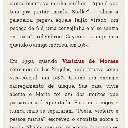
cumprimentava minha mulher – ‘que é que
tem pra jantar, minha Stella?’ –, abria a
geladeira, pegava aquele feijão virado, um
pedaço de filé, uma cervejinha e aí se sentia
em casa”, relembrou Caymmi à imprensa
quando o amigo morreu, em 1964.
Em 1950, quando
Vinicius de Moraes
retornou de Los Angeles, onde atuava como
vice-cônsul, em 1950, trouxe um enorme
carregamento de uísque. Sua casa vivia
aberta e Maria foi um dos muitos que
passaram a frequentá-la. Ficaram amigos e
nunca mais se separaram. “Poeta, violeiro e
pessoa mansa”, escreveu o cronista sobre o
poeta, “dizem que sua presença descansa os