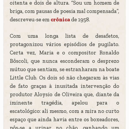
oitenta e dois de altura. “Sou um homem de
briga, com pausas de poesia mal compensada”,
descreveu-se em
crônica
de 1958.
Com uma longa lista de desafetos,
protagonizou vários episódios de pugilato.
Certa vez, Maria e o compositor Ronaldo
Bôscoli, que nunca esconderam o desprezo
mútuo que sentiam, se estranharam na boate
Little Club. Os dois só não chegaram às vias
de fato graças à inusitada intervenção do
produtor Aloysio de Oliveira que, diante da
iminente tragédia, apelou para o
escatológico: ali mesmo, com a mira no curto
espaço que ainda havia entre os boxeadores,
pôs-se a urinar no chão, ganhando um