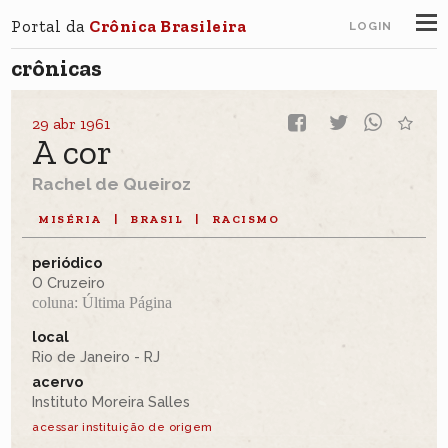
Portal da
Crônica Brasileira
LOGIN
crônicas
29 abr 1961
A cor
Rachel de Queiroz
MISÉRIA
|
BRASIL
|
RACISMO
periódico
O Cruzeiro
coluna: Última Página
local
Rio de Janeiro - RJ
acervo
Instituto Moreira Salles
acessar instituição de origem