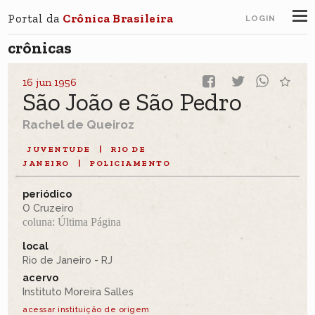
Portal da
Crônica Brasileira
LOGIN
crônicas
16 jun 1956
São João e São Pedro
Rachel de Queiroz
JUVENTUDE
|
RIO DE
JANEIRO
|
POLICIAMENTO
periódico
O Cruzeiro
coluna: Última Página
local
Rio de Janeiro - RJ
acervo
Instituto Moreira Salles
acessar instituição de origem