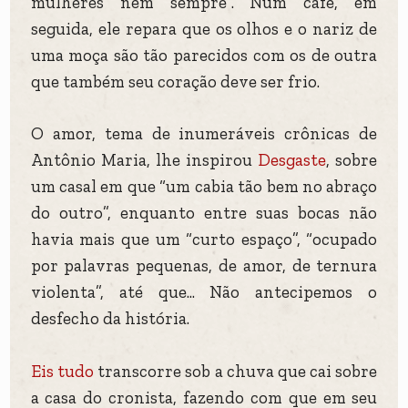
mulheres nem sempre”. Num café, em
seguida, ele repara que os olhos e o nariz de
uma moça são tão parecidos com os de outra
que também seu coração deve ser frio.
O amor, tema de inumeráveis crônicas de
Antônio Maria, lhe inspirou
Desgaste
, sobre
um casal em que “um cabia tão bem no abraço
do outro”, enquanto entre suas bocas não
havia mais que um “curto espaço”, “ocupado
por palavras pequenas, de amor, de ternura
violenta”, até que... Não antecipemos o
desfecho da história.
Eis tudo
transcorre sob a chuva que cai sobre
a casa do cronista, fazendo com que em seu