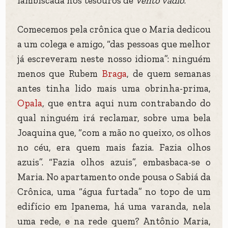
lambiscada nos tesouros de
Vento vadio
.
Comecemos pela crônica que o Maria dedicou
a um colega e amigo, “das pessoas que melhor
já escreveram neste nosso idioma”: ninguém
menos que Rubem
Braga
, de quem semanas
antes tinha lido mais uma obrinha-prima,
Opala
, que entra aqui num contrabando do
qual ninguém irá reclamar, sobre uma bela
Joaquina que, “com a mão no queixo, os olhos
no céu, era quem mais fazia. Fazia olhos
azuis”. “Fazia olhos azuis”, embasbaca-se o
Maria. No apartamento onde pousa o Sabiá da
Crônica, uma “água furtada” no topo de um
edifício em Ipanema, há uma varanda, nela
uma rede, e na rede quem? Antônio Maria,