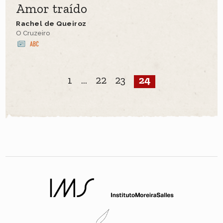
Amor traído
Rachel de Queiroz
O Cruzeiro
1
...
22
23
24