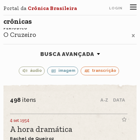
Portal da
Crônica Brasileira
LOGIN
crônicas
PERIÓDICO
O Cruzeiro
BUSCA AVANÇADA
áudio
imagem
transcrição
498
itens
A-Z
DATA
4 set 1954
A hora dramática
Rachel de Queiroz