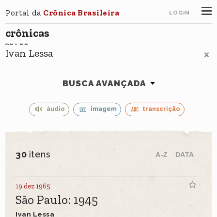
Portal da
Crônica Brasileira
LOGIN
crônicas
AUTOR
Ivan Lessa
BUSCA AVANÇADA
áudio
imagem
transcrição
30
itens
A-Z
DATA
19 dez 1965
São Paulo: 1945
Ivan Lessa