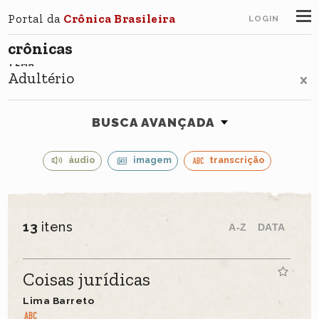
Portal da
Crônica Brasileira
LOGIN
crônicas
TEMA
Adultério
BUSCA AVANÇADA
áudio
imagem
transcrição
13
itens
A-Z
DATA
Coisas jurídicas
Lima Barreto