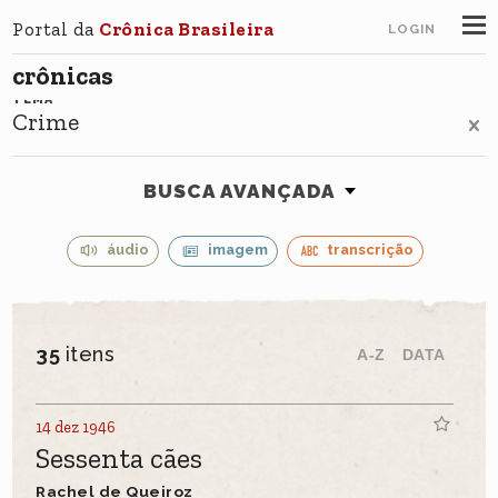
Portal da
Crônica Brasileira
LOGIN
crônicas
TEMA
Crime
BUSCA AVANÇADA
áudio
imagem
transcrição
35
itens
A-Z
DATA
14 dez 1946
Sessenta cães
Rachel de Queiroz