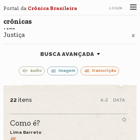
Portal da
Crônica Brasileira
LOGIN
crônicas
TEMA
Justiça
BUSCA AVANÇADA
áudio
imagem
transcrição
22
itens
A-Z
DATA
Como é?
Lima Barreto